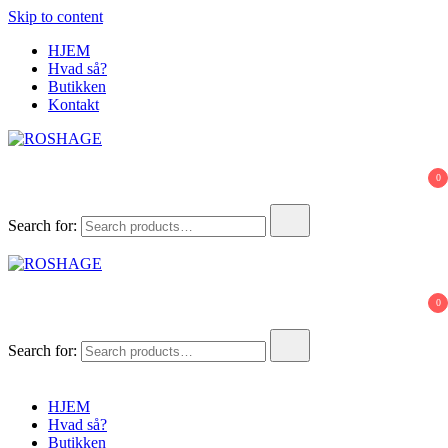
Skip to content
HJEM
Hvad så?
Butikken
Kontakt
ROSHAGE
FUMLET SAMMEN I HANSTHOLM
0
Search for:
ROSHAGE
FUMLET SAMMEN I HANSTHOLM
0
Search for:
HJEM
Hvad så?
Butikken