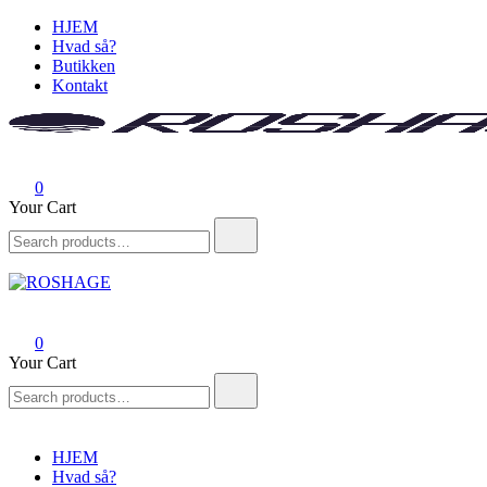
Skip
HJEM
to
Hvad så?
content
Butikken
Kontakt
ROSHAGE
FUMLET SAMMEN I HANSTHOLM
0
Your Cart
Search
for:
ROSHAGE
FUMLET SAMMEN I HANSTHOLM
0
Your Cart
Search
for:
HJEM
Hvad så?