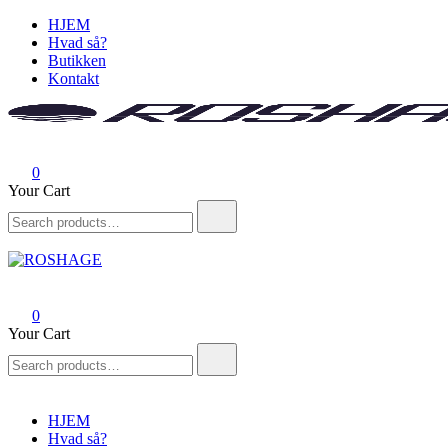
Skip
HJEM
to
Hvad så?
content
Butikken
Kontakt
ROSHAGE
FUMLET SAMMEN I HANSTHOLM
0
Your Cart
Search
for:
ROSHAGE
FUMLET SAMMEN I HANSTHOLM
0
Your Cart
Search
for:
HJEM
Hvad så?