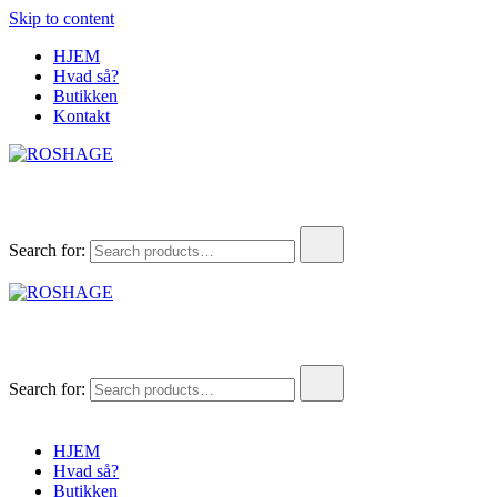
Skip to content
HJEM
Hvad så?
Butikken
Kontakt
ROSHAGE
FUMLET SAMMEN I HANSTHOLM
Search for:
ROSHAGE
FUMLET SAMMEN I HANSTHOLM
Search for:
HJEM
Hvad så?
Butikken