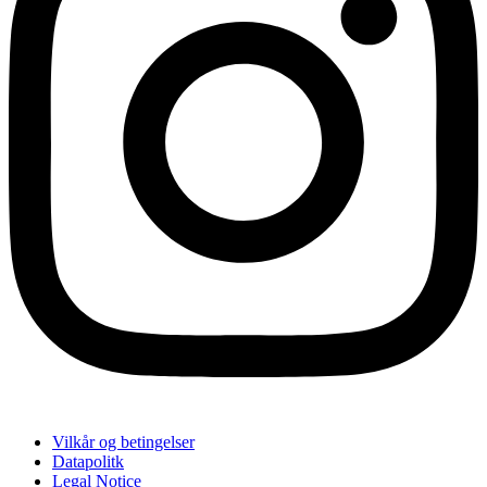
Vilkår og betingelser
Datapolitk
Legal Notice