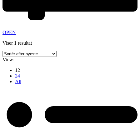
OPEN
Viser 1 resultat
View:
12
24
All