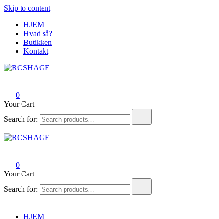
Skip to content
HJEM
Hvad så?
Butikken
Kontakt
ROSHAGE
FUMLET SAMMEN I HANSTHOLM
0
Your Cart
Search for:
ROSHAGE
FUMLET SAMMEN I HANSTHOLM
0
Your Cart
Search for:
HJEM