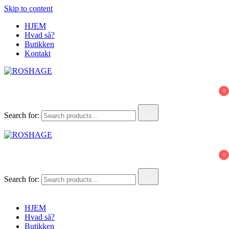
Skip to content
HJEM
Hvad så?
Butikken
Kontakt
ROSHAGE
FUMLET SAMMEN I HANSTHOLM
0
Search for:
ROSHAGE
FUMLET SAMMEN I HANSTHOLM
0
Search for:
HJEM
Hvad så?
Butikken